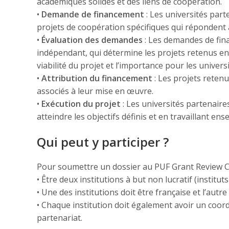
académiques solides et des liens de coopération.
•
Demande de financement
: Les universités pa
projets de coopération spécifiques qui répondent au
•
Évaluation des demandes
: Les demandes de fin
indépendant, qui détermine les projets retenus en f
viabilité du projet et l’importance pour les univers
•
Attribution du financement
: Les projets reten
associés à leur mise en œuvre.
•
Exécution du projet
: Les universités partenair
atteindre les objectifs définis et en travaillant en
Qui peut y participer ?
Pour soumettre un dossier au PUF Grant Review Com
• Être deux institutions à but non lucratif (institu
• Une des institutions doit être française et l’autre
• Chaque institution doit également avoir un coord
partenariat.