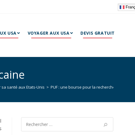
Franç
AUX USA
VOYAGER AUX USA
DEVIS GRATUIT
caine
 sa santé aux Etats-Unis
>
PUF : une bourse pour la recherche franco-am
l
s