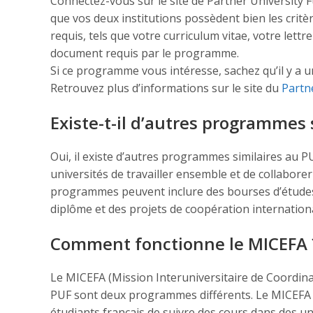
Connectez-vous sur le site de Partner University Fu
que vos deux institutions possèdent bien les cri
requis, tels que votre curriculum vitae, votre lettr
document requis par le programme.
Si ce programme vous intéresse, sachez qu’il y a u
Retrouvez plus d’informations sur le site du
Partn
Existe-t-il d’autres programmes 
Oui, il existe d’autres programmes similaires au PU
universités de travailler ensemble et de collabore
programmes peuvent inclure des bourses d’étude
diplôme et des projets de coopération internation
Comment fonctionne le MICEFA 
Le MICEFA (Mission Interuniversitaire de Coordina
PUF sont deux programmes différents. Le MICEFA
étudiants français de suivre des cours dans des u