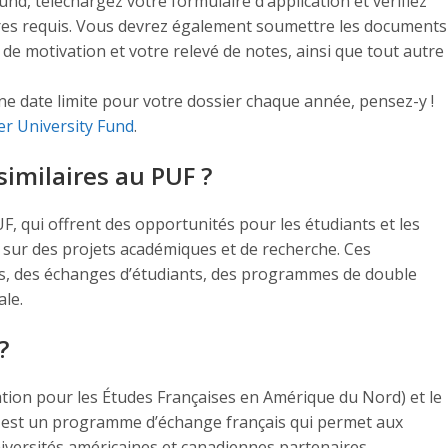
nd, téléchargez votre formulaire d’application et vérifiez
tères requis. Vous devrez également soumettre les documents
e de motivation et votre relevé de notes, ainsi que tout autre
ne date limite pour votre dossier chaque année, pensez-y !
er University Fund
.
similaires au PUF ?
F, qui offrent des opportunités pour les étudiants et les
r sur des projets académiques et de recherche. Ces
s, des échanges d’étudiants, des programmes de double
ale.
?
tion pour les Études Françaises en Amérique du Nord) et le
 est un programme d’échange français qui permet aux
niversités américaines et canadiennes partenaires.