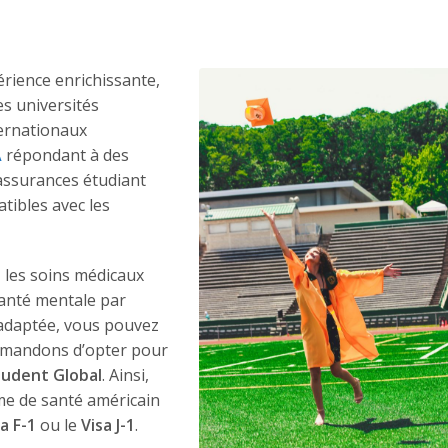
rience enrichissante,
es universités
ternationaux
A
répondant à des
assurances étudiant
tibles avec les
, les soins médicaux
santé mentale par
 adaptée, vous pouvez
mmandons d’opter pour
tudent Global
. Ainsi,
me de santé américain
a F-1
ou le
Visa J-1
.