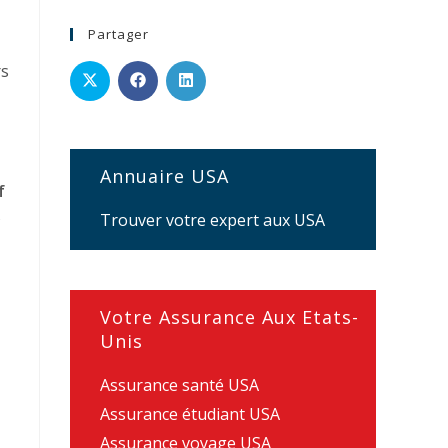
Partager
rs
Annuaire USA
f
s
Trouver votre expert aux USA
Votre Assurance Aux Etats-
Unis
Assurance santé USA
Assurance étudiant USA
Assurance voyage USA