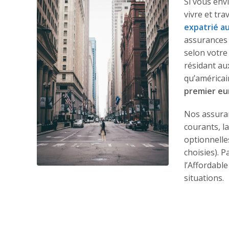
Si vous env
vivre et tra
expatrié a
assurances 
selon votre
résidant au
qu’américai
premier eu
Nos assuran
courants, l
optionnelle
choisies). 
l’Affordable
situations.