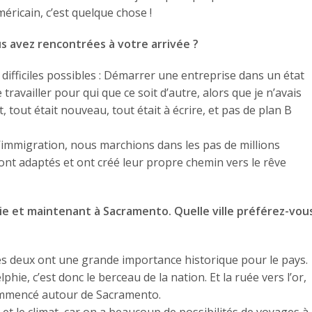
ricain, c’est quelque chose !
us avez rencontrées à votre arrivée ?
s difficiles possibles : Démarrer une entreprise dans un état
ravailler pour qui que ce soit d’autre, alors que je n’avais
 tout était nouveau, tout était à écrire, et pas de plan B
d’immigration, nous marchions dans les pas de millions
 sont adaptés et ont créé leur propre chemin vers le rêve
hie et maintenant à Sacramento. Quelle ville préférez-vou
 les deux ont une grande importance historique pour le pays.
ie, c’est donc le berceau de la nation. Et la ruée vers l’or,
 commencé autour de Sacramento.
t le climat, car on a beaucoup de possibilités de voyages à