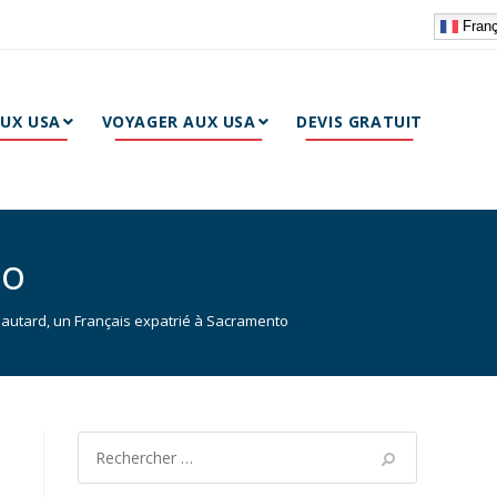
Franç
AUX USA
VOYAGER AUX USA
DEVIS GRATUIT
to
hautard, un Français expatrié à Sacramento
s