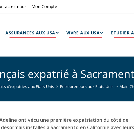
ontactez-nous
|
Mon Compte
ASSURANCES AUX USA
VIVRE AUX USA
ETUDIER 
ançais expatrié à Sacramen
aits d’expatriés aux Etats-Unis
>
Entrepreneurs aux Etats-Unis
>
Alain C
 Adeline ont vécu une première expatriation du côté de
t désormais installés à Sacramento en Californie avec leur