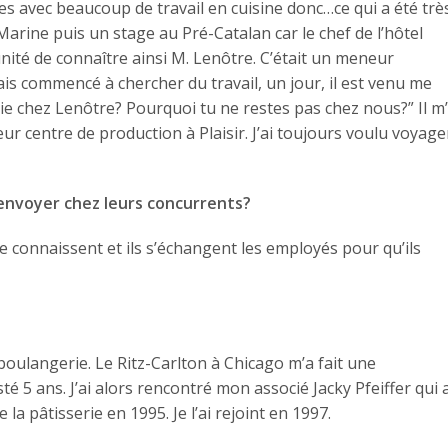
lles avec beaucoup de travail en cuisine donc…ce qui a été trè
a Marine puis un stage au Pré-Catalan car le chef de l’hôtel
unité de connaître ainsi M. Lenôtre. C’était un meneur
vais commencé à chercher du travail, un jour, il est venu me
erie chez Lenôtre? Pourquoi tu ne restes pas chez nous?” Il m
 centre de production à Plaisir. J’ai toujours voulu voyage
 envoyer chez leurs concurrents?
 connaissent et ils s’échangent les employés pour qu’ils
oulangerie. Le Ritz-Carlton à Chicago m’a fait une
sté 5 ans. J’ai alors rencontré mon associé Jacky Pfeiffer qui 
la pâtisserie en 1995. Je l’ai rejoint en 1997.