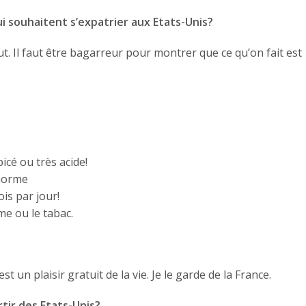
 souhaitent s’expatrier aux Etats-Unis?
t. Il faut être bagarreur pour montrer que ce qu’on fait est
icé ou très acide!
énorme
ois par jour!
e ou le tabac.
st un plaisir gratuit de la vie. Je le garde de la France.
tir des Etats-Unis?