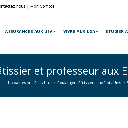
ontactez-nous
|
Mon Compte
ASSURANCES AUX USA
VIVRE AUX USA
ETUDIER 
issier et professeur aux E
aits d’expatriés aux Etats-Unis
>
Boulangers Pâtissiers aux Etats-Unis
>